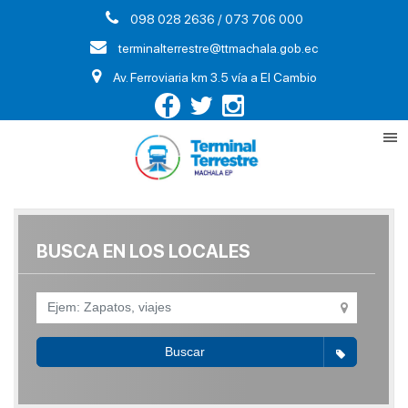
098 028 2636 / 073 706 000
terminalterrestre@ttmachala.gob.ec
Av. Ferroviaria km 3.5 vía a El Cambio
BUSCA EN LOS LOCALES
Buscar