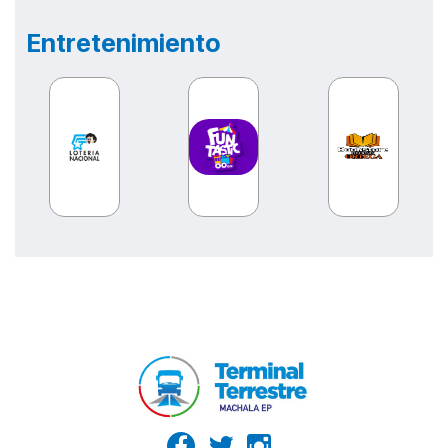
EL EPICENTRO DEL SABOR – PANADERIA Y PASTELERIA
Entretenimiento
EL EPICENTRO DEL SABOR – PANADERIA Y PASTELERIA
EL EPICENTRO DEL SABOR – PANADERIA Y PASTELERIA
EMPANADAS DE NICO
FAST BURGERS
Fina Reposteria
FRUTOX
HELADERIA YOVI´S
HORNADO AL PASO
ISLA GARAY
KFC
KFC POSTRES