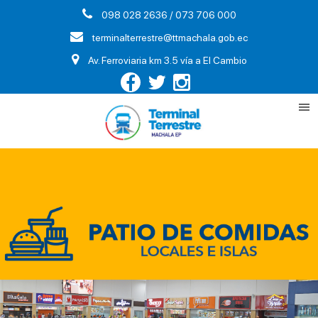
098 028 2636 / 073 706 000
terminalterrestre@ttmachala.gob.ec
Av. Ferroviaria km 3.5 vía a El Cambio