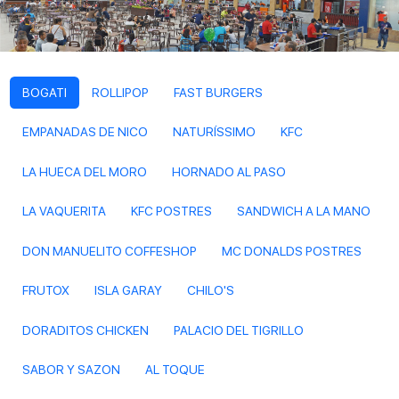
BOGATI
ROLLIPOP
FAST BURGERS
EMPANADAS DE NICO
NATURÍSSIMO
KFC
LA HUECA DEL MORO
HORNADO AL PASO
LA VAQUERITA
KFC POSTRES
SANDWICH A LA MANO
DON MANUELITO COFFESHOP
MC DONALDS POSTRES
FRUTOX
ISLA GARAY
CHILO'S
DORADITOS CHICKEN
PALACIO DEL TIGRILLO
SABOR Y SAZON
AL TOQUE