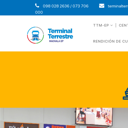
098 028 2636 / 073 706
terminalter
000
TTM-EP
CEN
RENDICIÓN DE C