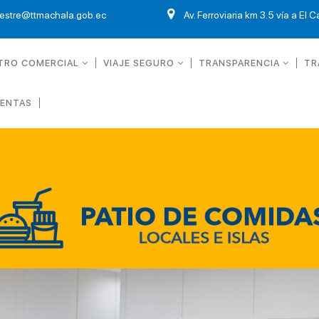
restre@ttmachala.gob.ec
Av. Ferroviaria km 3.5 vía a El 
TRO COMERCIAL
VIAJE SEGURO
TRANSPARENCIA
TR
UENTAS