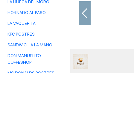
LA HUECA DEL MORO
HORNADO AL PASO
Previous
LA VAQUERITA
KFC POSTRES
SANDWICH A LA MANO
DON MANUELITO
COFFESHOP
MC DONALDS POSTRES
FRUTOX
ISLA GARAY
CHILO'S
DORADITOS CHICKEN
PALACIO DEL TIGRILLO
SABOR Y SAZON