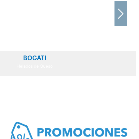
Next
BOGATI
Helados de Queso