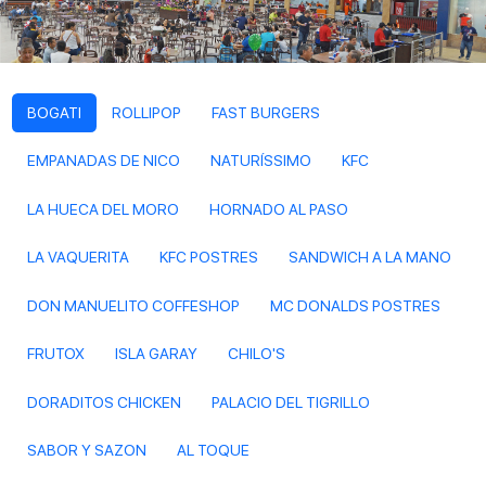
BOGATI
ROLLIPOP
FAST BURGERS
EMPANADAS DE NICO
NATURÍSSIMO
KFC
LA HUECA DEL MORO
HORNADO AL PASO
LA VAQUERITA
KFC POSTRES
SANDWICH A LA MANO
DON MANUELITO COFFESHOP
MC DONALDS POSTRES
FRUTOX
ISLA GARAY
CHILO'S
DORADITOS CHICKEN
PALACIO DEL TIGRILLO
SABOR Y SAZON
AL TOQUE