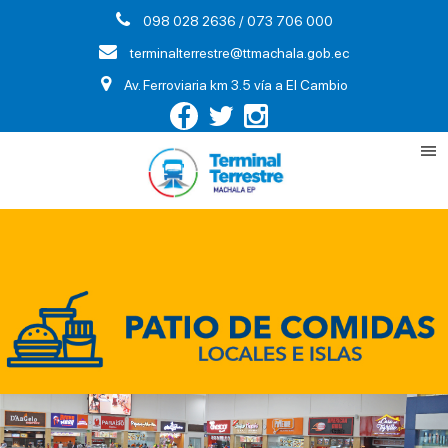
098 028 2636 / 073 706 000
terminalterrestre@ttmachala.gob.ec
Av. Ferroviaria km 3.5 vía a El Cambio