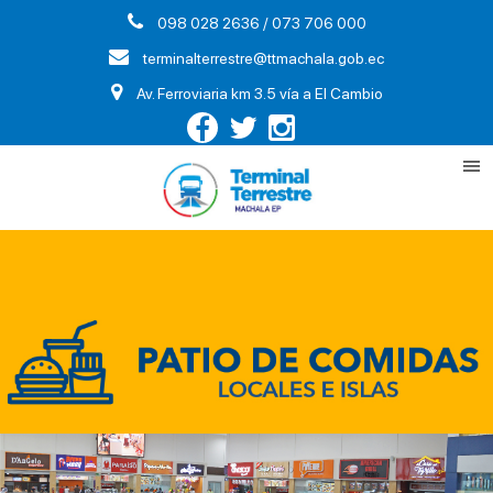
098 028 2636 / 073 706 000
terminalterrestre@ttmachala.gob.ec
Av. Ferroviaria km 3.5 vía a El Cambio