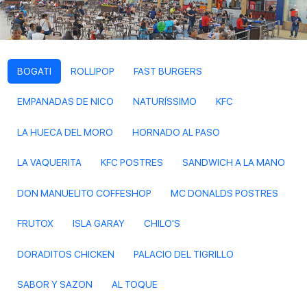
BOGATI
ROLLIPOP
FAST BURGERS
EMPANADAS DE NICO
NATURÍSSIMO
KFC
LA HUECA DEL MORO
HORNADO AL PASO
LA VAQUERITA
KFC POSTRES
SANDWICH A LA MANO
DON MANUELITO COFFESHOP
MC DONALDS POSTRES
FRUTOX
ISLA GARAY
CHILO'S
DORADITOS CHICKEN
PALACIO DEL TIGRILLO
SABOR Y SAZON
AL TOQUE