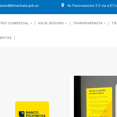
restre@ttmachala.gob.ec
Av. Ferroviaria km 3.5 vía a El 
TRO COMERCIAL
VIAJE SEGURO
TRANSPARENCIA
TR
UENTAS