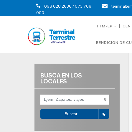
098 028 2636 / 073 706
terminalter
000
TTM-EP
CEN
RENDICIÓN DE C
BUSCA EN LOS
LOCALES
Buscar