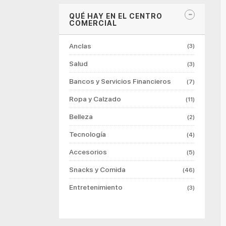
QUÉ HAY EN EL CENTRO
COMERCIAL
Anclas
(3)
Salud
(3)
Bancos y Servicios Financieros
(7)
Ropa y Calzado
(11)
Belleza
(2)
Tecnología
(4)
Accesorios
(5)
Snacks y Comida
(46)
Entretenimiento
(3)