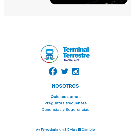
LA CASA DEL TIGRILLO
LA GOYA
LA HUECA DEL MORO
LA VAQUERITA
MC DONALDS POSTRES
NATURÍSSIMO
OCEAN'S
PALACIO DEL TIGRILLO
PATITO
NOSOTROS
PINGÜINO
Quienes somos
Preguntas frecuentes
PIZZA HOUSE
Denuncias y Sugerencias
ROLLIPOP
SABOR Y SAZON
Av. Ferroviaria km 3.5 vía a El Cambio