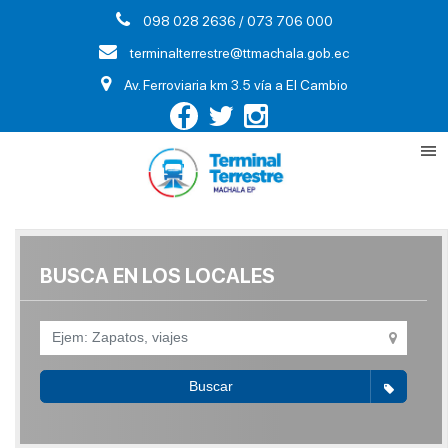
098 028 2636 / 073 706 000
terminalterrestre@ttmachala.gob.ec
Av. Ferroviaria km 3.5 vía a El Cambio
BUSCA EN LOS LOCALES
Buscar