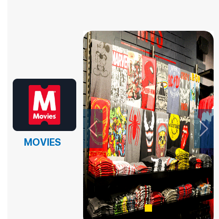
EL EPICENTRO DEL SABOR – PANADERIA Y PASTELERIA
EL EPICENTRO DEL SABOR – PANADERIA Y PASTELERIA
EL EPICENTRO DEL SABOR – PANADERIA Y PASTELERIA
EMPANADAS DE NICO
FAST BURGERS
Fina Reposteria
FRUTOX
Previous
Next
HELADERIA YOVI´S
MOVIES
HORNADO AL PASO
ISLA GARAY
KFC
KFC POSTRES