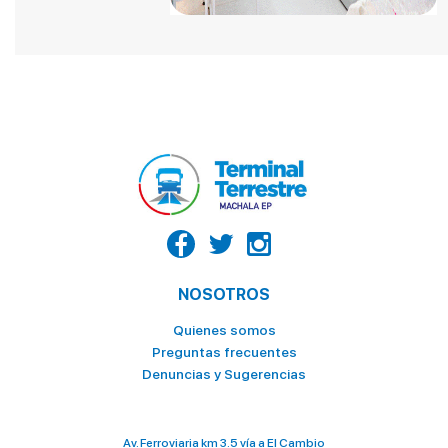
LA CASA DEL TIGRILLO
LA GOYA
LA HUECA DEL MORO
LA VAQUERITA
MC DONALDS POSTRES
NATURÍSSIMO
OCEAN'S
PALACIO DEL TIGRILLO
PATITO
NOSOTROS
PINGÜINO
Quienes somos
Preguntas frecuentes
PIZZA HOUSE
Denuncias y Sugerencias
ROLLIPOP
SABOR Y SAZON
Av. Ferroviaria km 3.5 vía a El Cambio