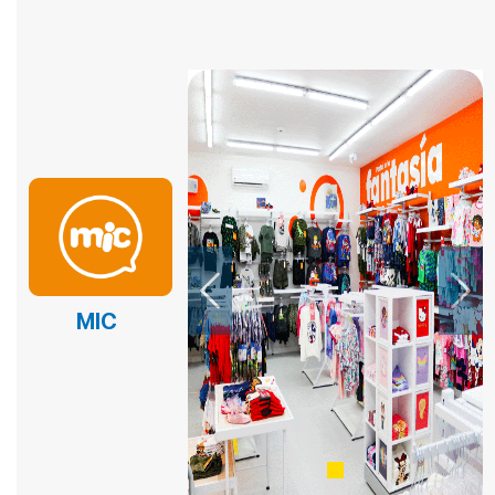
EL EPICENTRO DEL SABOR – PANADERIA Y PASTELERIA
EL EPICENTRO DEL SABOR – PANADERIA Y PASTELERIA
EL EPICENTRO DEL SABOR – PANADERIA Y PASTELERIA
EMPANADAS DE NICO
FAST BURGERS
Fina Reposteria
FRUTOX
Previous
Next
HELADERIA YOVI´S
MIC
HORNADO AL PASO
ISLA GARAY
KFC
KFC POSTRES