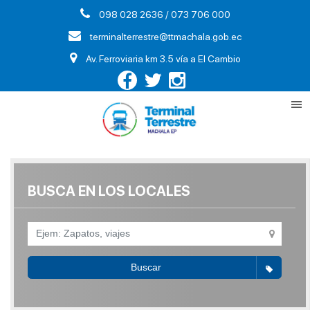
098 028 2636 / 073 706 000
terminalterrestre@ttmachala.gob.ec
Av. Ferroviaria km 3.5 vía a El Cambio
BUSCA EN LOS LOCALES
Buscar