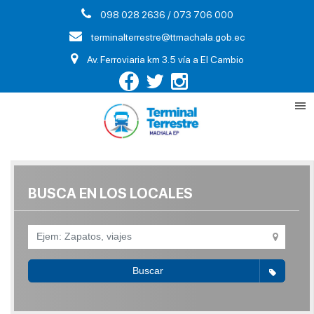
098 028 2636 / 073 706 000
terminalterrestre@ttmachala.gob.ec
Av. Ferroviaria km 3.5 vía a El Cambio
BUSCA EN LOS LOCALES
Buscar