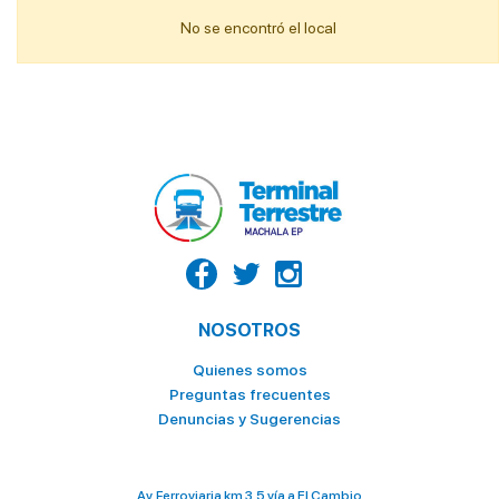
No se encontró el local
EL EPICENTRO DEL SABOR – PANADERIA Y PASTELERIA
EL EPICENTRO DEL SABOR – PANADERIA Y PASTELERIA
EL EPICENTRO DEL SABOR – PANADERIA Y PASTELERIA
EMPANADAS DE NICO
FAST BURGERS
Fina Reposteria
FRUTOX
HELADERIA YOVI´S
NOSOTROS
HORNADO AL PASO
Quienes somos
ISLA GARAY
Preguntas frecuentes
Denuncias y Sugerencias
KFC
KFC POSTRES
Av. Ferroviaria km 3.5 vía a El Cambio