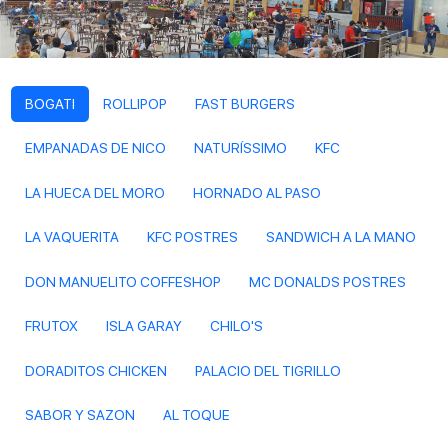
BOGATI
ROLLIPOP
FAST BURGERS
EMPANADAS DE NICO
NATURÍSSIMO
KFC
LA HUECA DEL MORO
HORNADO AL PASO
LA VAQUERITA
KFC POSTRES
SANDWICH A LA MANO
DON MANUELITO COFFESHOP
MC DONALDS POSTRES
FRUTOX
ISLA GARAY
CHILO'S
DORADITOS CHICKEN
PALACIO DEL TIGRILLO
SABOR Y SAZON
AL TOQUE