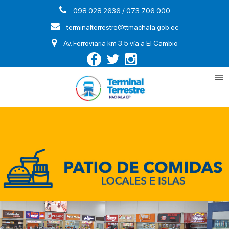
098 028 2636 / 073 706 000
terminalterrestre@ttmachala.gob.ec
Av. Ferroviaria km 3.5 vía a El Cambio