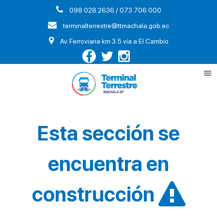
098 028 2636 / 073 706 000
terminalterrestre@ttmachala.gob.ec
Av. Ferroviaria km 3.5 vía a El Cambio
Esta sección se
encuentra en
construcción