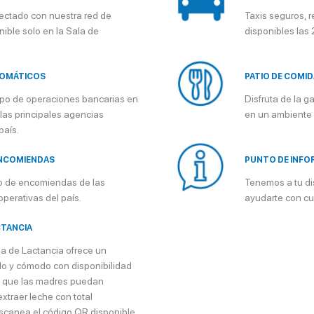
ctado con nuestra red de
Taxis seguros, r
nible solo en la Sala de
disponibles las 
TOMÁTICOS
PATIO DE COMI
tipo de operaciones bancarias en
Disfruta de la g
 las principales agencias
en un ambiente 
país.
ENCOMIENDAS
PUNTO DE INFO
io de encomiendas de las
Tenemos a tu di
operativas del país.
ayudarte con cua
CTANCIA
a de Lactancia ofrece un
do y cómodo con disponibilidad
 que las madres puedan
traer leche con total
Escanea el código QR disponible