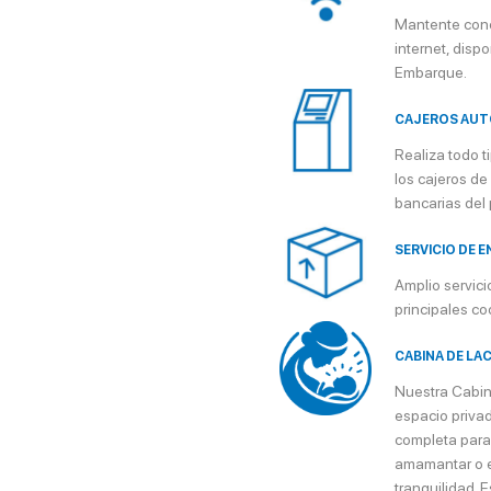
Mantente cone
internet, dispo
Embarque.
CAJEROS AU
Realiza todo 
los cajeros de
bancarias del 
SERVICIO DE 
Amplio servic
principales co
CABINA DE LA
Nuestra Cabin
espacio priva
completa para
amamantar o ex
tranquilidad. 