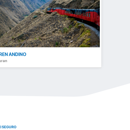
REN ANDINO
uran
XI SEGURO