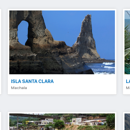
ISLA SANTA CLARA
L
Machala
M