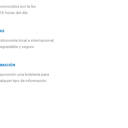
econocidos por la ley
24 horas del día.
DAS
astronomía local e internacional
agradable y seguro.
RMACIÓN
sposición una boletería para
lquier tipo de información.