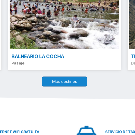
BALNEARIO LA COCHA
T
Pasaje
D
Más destinos
ERNET WIFI GRATUITA
SERVICIO DE TA