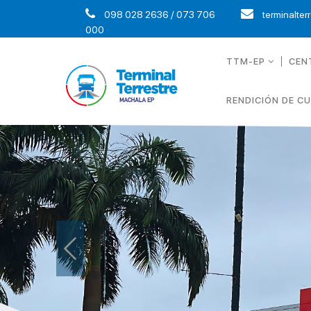
098 028 2636 / 073 706
terminalter
000
TTM-EP
CEN
RENDICIÓN DE C
Previous