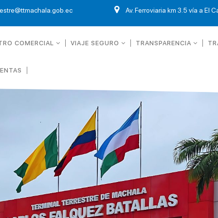
restre@ttmachala.gob.ec
Av. Ferroviaria km 3.5 vía a El 
TRO COMERCIAL
VIAJE SEGURO
TRANSPARENCIA
TR
UENTAS