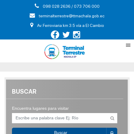
098 028 2636 / 073 706 000
terminalterrestre@ttmachala.gob.ec
Av. Ferroviaria km 3.5 vía a El Cambio
BUSCAR
Encuentra lugares para visitar
Buscar