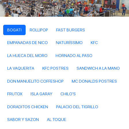
BOGATI
ROLLIPOP
FAST BURGERS
EMPANADAS DE NICO
NATURÍSSIMO
KFC
LA HUECA DEL MORO
HORNADO AL PASO
LA VAQUERITA
KFC POSTRES
SANDWICH A LA MANO
DON MANUELITO COFFESHOP
MC DONALDS POSTRES
FRUTOX
ISLA GARAY
CHILO'S
DORADITOS CHICKEN
PALACIO DEL TIGRILLO
SABOR Y SAZON
AL TOQUE