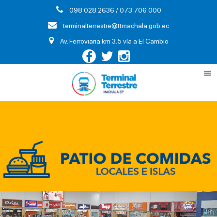
098 028 2636 / 073 706 000
terminalterrestre@ttmachala.gob.ec
Av. Ferroviaria km 3.5 vía a El Cambio