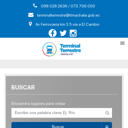
098 028 2636 / 073 706 000
terminalterrestre@ttmachala.gob.ec
Av. Ferroviaria km 3.5 vía a El Cambio
BUSCAR
Encuentra lugares para visitar
Buscar