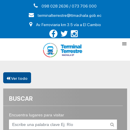
098 028 2636 / 073 706 000
terminalterrestre@ttmachala.gob.ec
Av. Ferroviaria km 3.5 vía a El Cambio
Ver todo
BUSCAR
Encuentra lugares para visitar