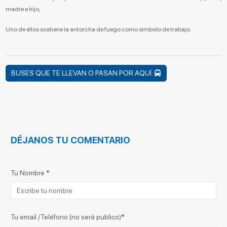
madre e hijo,
Uno de ellos sostiene la antorcha de fuego como símbolo de trabajo.
BUSES QUE TE LLEVAN O PASAN POR AQUÍ:
DÉJANOS TU COMENTARIO
Tu Nombre
*
Tu email /Teléfono (no será publico)
*