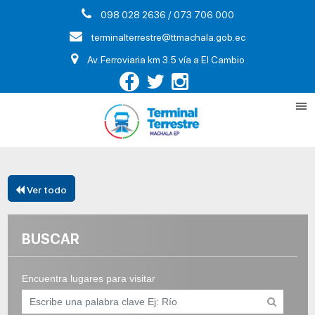
098 028 2636 / 073 706 000
terminalterrestre@ttmachala.gob.ec
Av. Ferroviaria km 3.5 vía a El Cambio
Ver todo
BUSCAR
Encuentra lugares para visitar