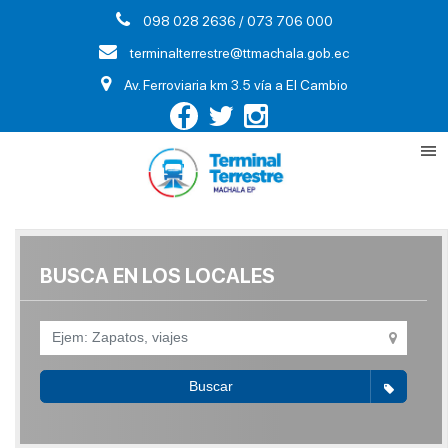
098 028 2636 / 073 706 000
terminalterrestre@ttmachala.gob.ec
Av. Ferroviaria km 3.5 vía a El Cambio
BUSCA EN LOS LOCALES
Buscar