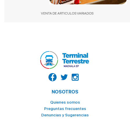
LA CASA DEL TIGRILLO
LA GOYA
VENTA DE ARTICULOS VARIADOS
LA HUECA DEL MORO
LA VAQUERITA
MC DONALDS POSTRES
NATURÍSSIMO
OCEAN'S
PALACIO DEL TIGRILLO
PATITO
NOSOTROS
PINGÜINO
Quienes somos
PIZZA HOUSE
Preguntas frecuentes
ROLLIPOP
Denuncias y Sugerencias
SABOR Y SAZON