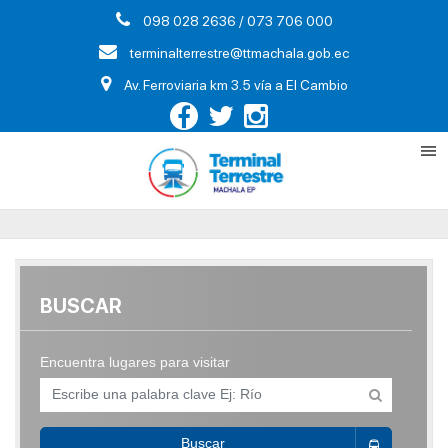
098 028 2636 / 073 706 000
terminalterrestre@ttmachala.gob.ec
Av. Ferroviaria km 3.5 vía a El Cambio
BUSCAR
Encuentra lugares para visitar
Buscar