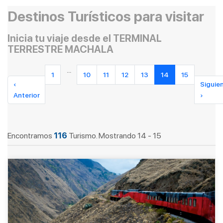
Destinos Turísticos para visitar
Inicia tu viaje desde el TERMINAL
TERRESTRE MACHALA
...
1
10
11
12
13
14
15
‹
Siguie
Anterior
›
Encontramos
116
Turismo. Mostrando 14 - 15