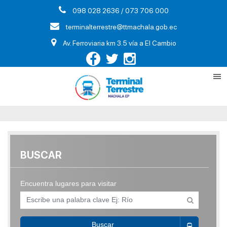
098 028 2636 / 073 706 000
terminalterrestre@ttmachala.gob.ec
Av. Ferroviaria km 3.5 vía a El Cambio
BUSCAR
Encuentra lugares para visitar
Buscar