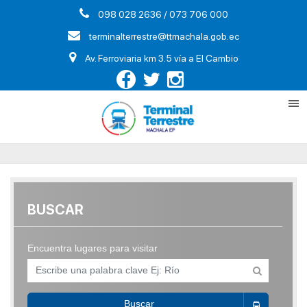
098 028 2636 / 073 706 000
terminalterrestre@ttmachala.gob.ec
Av. Ferroviaria km 3.5 vía a El Cambio
BUSCAR
Encuentra lugares para visitar
Buscar