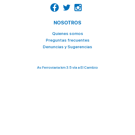
NOSOTROS
Quienes somos
Preguntas frecuentes
Denuncias y Sugerencias
Av. Ferroviaria km 3.5 vía a El Cambio
098 028 2636 / 073 706 000
terminalterrestre@ttmachala.gob.ec
Total de visitas: 3 327 628