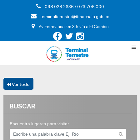
098 028 2636 / 073 706 000
terminalterrestre@ttmachala.gob.ec
Av. Ferroviaria km 3.5 vía a El Cambio
Ver todo
BUSCAR
Encuentra lugares para visitar