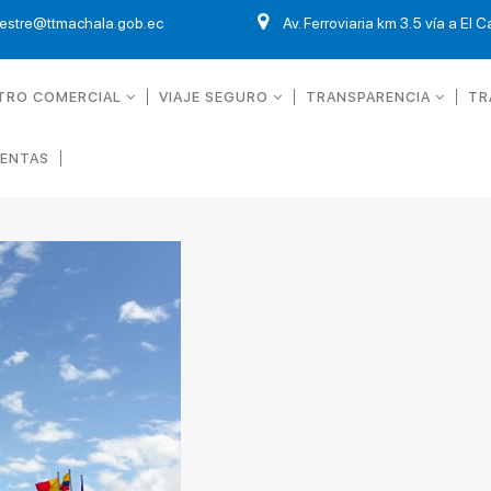
restre@ttmachala.gob.ec
Av. Ferroviaria km 3.5 vía a El 
TRO COMERCIAL
VIAJE SEGURO
TRANSPARENCIA
TR
UENTAS