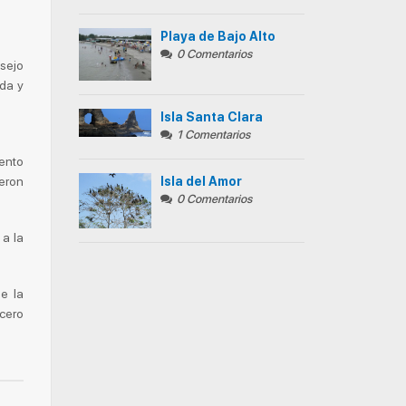
Playa de Bajo Alto
0 Comentarios
nsejo
ida y
Isla Santa Clara
1 Comentarios
mento
eron
Isla del Amor
0 Comentarios
 a la
e la
 cero