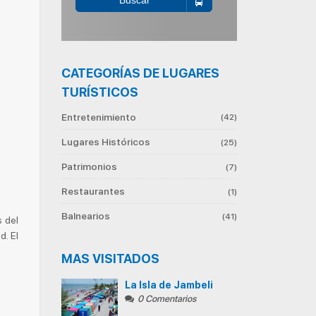
Buscar
CATEGORÍAS DE LUGARES
TURÍSTICOS
Entretenimiento
(42)
Lugares Históricos
(25)
Patrimonios
(7)
Restaurantes
(1)
Balnearios
(41)
s del
d. El
MAS VISITADOS
La Isla de Jambeli
0 Comentarios