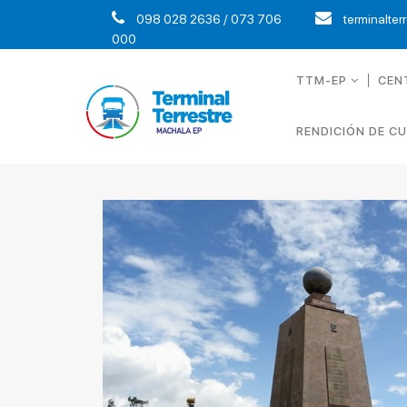
098 028 2636 / 073 706
terminalter
000
TTM-EP
CEN
RENDICIÓN DE C