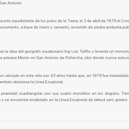
San Antonio.
l punto equidistante de los polos de la Tierra, el 2 de abril de 1979 el Co
 monumento, a base de hierro y cemento, revestido de piedra andesita pul
a la idea del geógrafo ecuatoriano Ing. Luís Tufiño y levanta un monu
a primera Misión en San Antonio de Pichincha, sitio donde nunca estuvi
vo ubicado en este sitio por 43 años hasta que, en 1979 fue trasladado
mbién atraviesa la Línea Ecuatorial.
iramidal cuadrangular con sus cuatro monolitos en los ángulos. Tien
 y se encuentra localizado en la Línea Ecuatorial de latitud cero grados