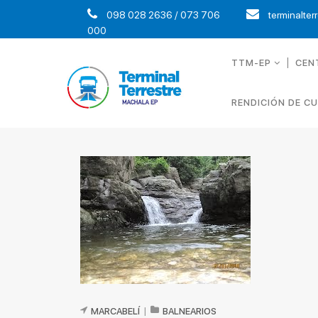
098 028 2636 / 073 706
terminalter
000
TTM-EP
CEN
RENDICIÓN DE C
MARCABELÍ
|
BALNEARIOS