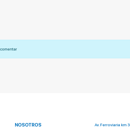
n comentar
NOSOTROS
Av. Ferroviaria km 3