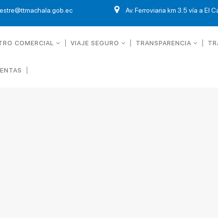
restre@ttmachala.gob.ec
Av. Ferroviaria km 3.5 vía a El 
TRO COMERCIAL
VIAJE SEGURO
TRANSPARENCIA
TR
UENTAS